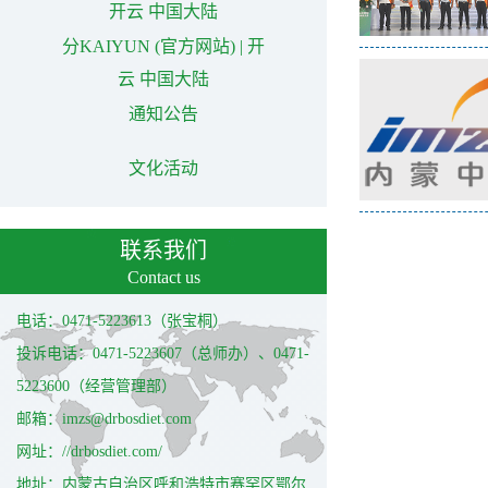
开云 中国大陆
分KAIYUN (官方网站) | 开
云 中国大陆
通知公告
文化活动
联系我们
Contact us
电话：0471-5223613（张宝桐）
投诉电话：0471-5223607（总师办）、0471-
5223600（经营管理部）
邮箱：imzs@drbosdiet.com
网址：//drbosdiet.com/
地址：内蒙古自治区呼和浩特市赛罕区鄂尔