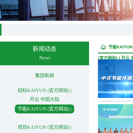
节能KAIYUN
新闻动态
News
(官方网站) | 开云 
国大陆
集团新闻
招标KAIYUN (官方网站) |
开云 中国大陆
节能KAIYUN (官方网站) |
开云 中国大陆
项目KAIYUN (官方网站) |