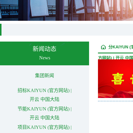
分KAIYUN (
新闻动态
News
方网站) | 开云 中
大陆
集团新闻
招标KAIYUN (官方网站) |
开云 中国大陆
节能KAIYUN (官方网站) |
开云 中国大陆
项目KAIYUN (官方网站) |