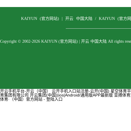
KAIYUN (官方网站) | 开云 中国大陆
/
KAIYUN (官方
Copyright © 2002-2026 KAIYUN (官方网站) | 开云 中国大陆 All rights rese
开云手机平台-开云（中国）
云开手机入口站注册-云开(中国)
星空体育平台
育集团有限公司
开云集团(中国)|ios|Android/通用版APP最新版
亚搏体育
体育·（中国）官方网站 - 登陆入口