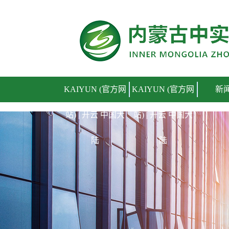
KAIYUN (官方网站) | 开云 中国大陆
KAIYUN (官方网
KAIYUN (官方网
新
站) | 开云 中国大
站) | 开云 中国大
陆
陆