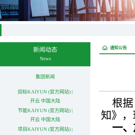
通知公告
新闻动态
News
集团新闻
招标KAIYUN (官方网站) |
根据
开云 中国大陆
节能KAIYUN (官方网站) |
知》，
开云 中国大陆
一、
项目KAIYUN (官方网站) |