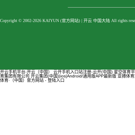
Copyright © 2002-2026 KAIYUN (官方网站) | 开云 中国大陆 All rights rese
开云手机平台-开云（中国）
云开手机入口站注册-云开(中国)
星空体育平台
育集团有限公司
开云集团(中国)|ios|Android/通用版APP最新版
亚搏体育
体育·（中国）官方网站 - 登陆入口