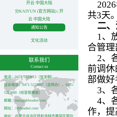
20
开云 中国大陆
分KAIYUN (官方网站) | 开
共3天
云 中国大陆
二、
通知公告
1、
文化活动
合管理
2、
联系我们
前调休
Contact us
部做好
电话：0471-5223613（张宝桐）
投诉电话：0471-5223607（总师办）、0471-
3、
5223600（经营管理部）
4、
邮箱：imzs@drbosdiet.com
网址：//drbosdiet.com/
作，提
地址：内蒙古自治区呼和浩特市赛罕区鄂尔