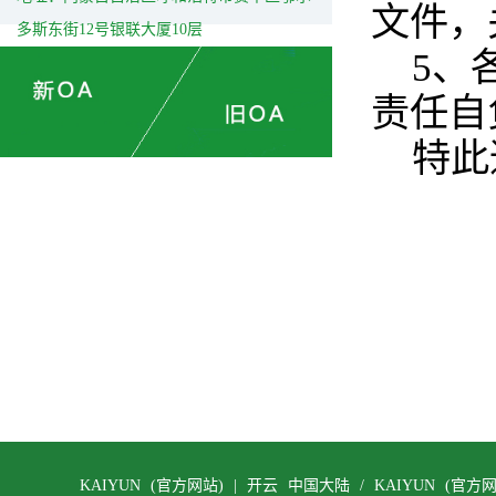
文件，
多斯东街12号银联大厦10层
5、
责任自
特此
KAIYUN (官方网站) | 开云 中国大陆
/
KAIYUN (官方