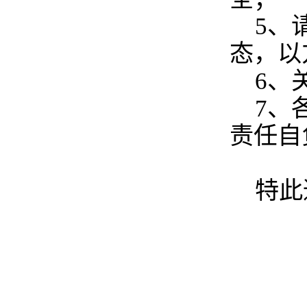
5、
态，以
6、
7、
责任自
特此