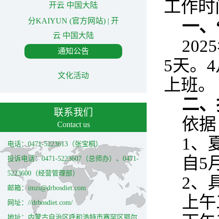
工作时
开云 中国大陆
分KAIYUN (官方网站) | 开
一、
云 中国大陆
20
通知公告
5天。
文化活动
上班。
二、
联系我们
依据
Contact us
1、
电话：0471-5223613（张宝桐）
自5
投诉电话：0471-5223607（总师办）、0471-
5223600（经营管理部）
2、
邮箱：imzs@drbosdiet.com
上午工
网址：//drbosdiet.com/
地址：内蒙古自治区呼和浩特市赛罕区鄂尔