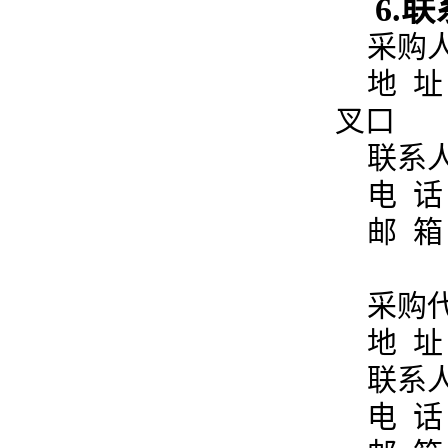
6.
采购
地 
叉口
联系
电 话：
邮 箱：
采购
地 
联系
电 话：