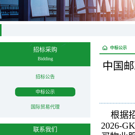
中标公示
招标采购
Bidding
中国邮
招标公告
中标公示
国际贸易代理
根据
2026
联系我们