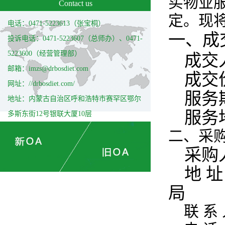
买物业
Contact us
定。现
电话：0471-5223613（张宝桐）
一、成
投诉电话：0471-5223607（总师办）、0471-
5223600（经营管理部）
成交
邮箱：imzs@drbosdiet.com
成交价
网址：//drbosdiet.com/
服务
地址：内蒙古自治区呼和浩特市赛罕区鄂尔
服务
多斯东街12号银联大厦10层
二、采
采购
地 
局
联 系