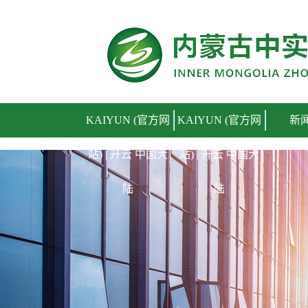
KAIYUN (官方网站) | 开云 中国大陆
KAIYUN (官方网
KAIYUN (官方网
新
站) | 开云 中国大
站) | 开云 中国大
陆
陆