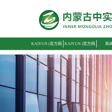
KAIYUN (官方网站) | 开云 中国大陆
KAIYUN (官方网
KAIYUN (官方网
新
站) | 开云 中国大
站) | 开云 中国大
陆
陆