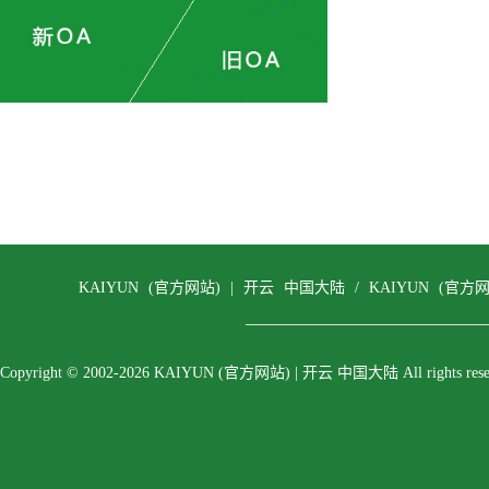
KAIYUN (官方网站) | 开云 中国大陆
/
KAIYUN (官方
Copyright © 2002-2026 KAIYUN (官方网站) | 开云 中国大陆 All rights rese