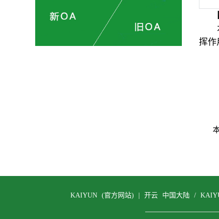
挥作
KAIYUN (官方网站) | 开云 中国大陆
/
KAI