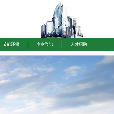
节能环保
专家登记
人才招聘