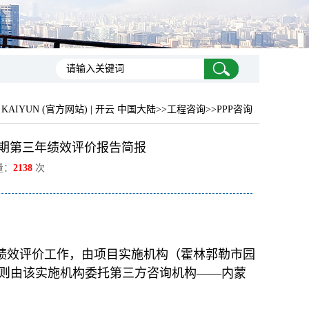
：
KAIYUN (官方网站) | 开云 中国大陆
>>工程咨询>>PPP咨询
营期第三年绩效评价报告简报
量：
2138
次
年绩效评价工作，由项目实施机构（霍林郭勒市园
则由该实施机构委托第三方咨询机构——内蒙