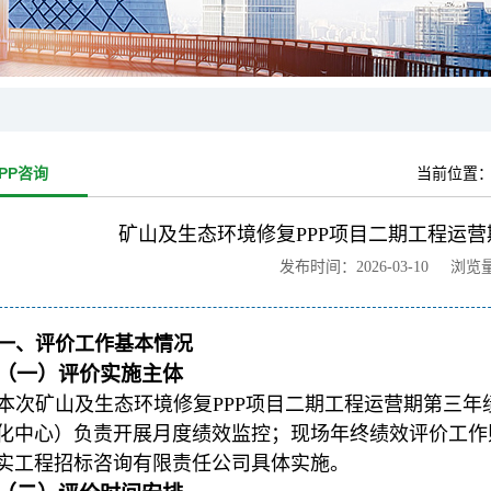
PP咨询
当前位置
矿山及生态环境修复PPP项目二期工程运
发布时间：2026-03-10 浏览
一、评价工作基本情况
（一）评价实施主体
本次矿山及生态环境修复PPP项目二期工程运营期第三
化中心）负责开展月度绩效监控；现场年终绩效评价工作
实工程招标咨询有限责任公司具体实施。