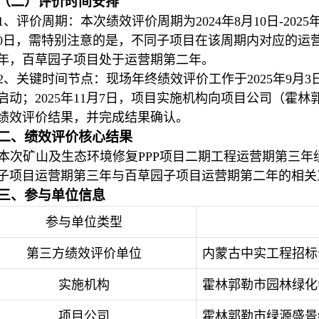
（二）评价时间安排
1、评价周期：本次绩效评价周期为2024年8月10日-2025
10日，需特别注意的是，不同子项目在该周期内对应的运
年，百草园子项目处于运营期第二年。
2、关键时间节点：现场年终绩效评价工作于2025年9月3
启动；2025年11月7日，项目实施机构向项目公司（霍
绩效评价结果，并完成结果确认。
二、绩效评价核心结果
本次矿山及生态环境修复PPP项目二期工程运营期第三年绩
子项目运营期第三年与百草园子项目运营期第二年的相关
三、参与单位信息
参与单位类型
第三方绩效评价单位
内蒙古中实工程招标
实施机构
霍林郭勒市园林绿化
项目公司
霍林郭勒市绿源盛景