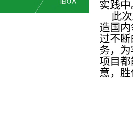
实践中
此次
造国内
过不断
务，为
项目都
意，胜