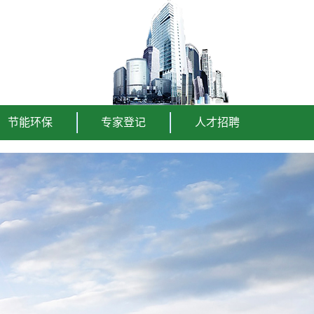
节能环保
专家登记
人才招聘