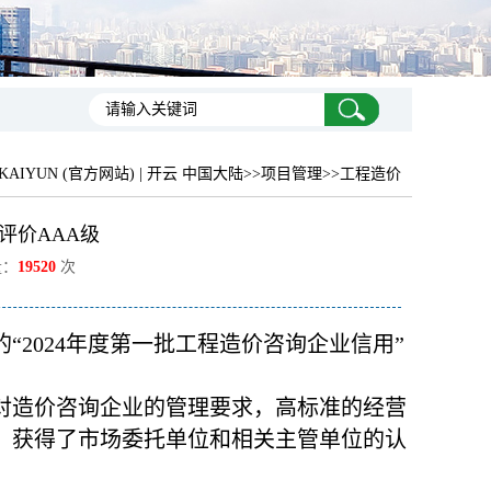
KAIYUN (官方网站) | 开云 中国大陆
>>项目管理>>工程造价
评价AAA级
量：
19520
次
2024年度第一批工程造价咨询企业信用”
对造价咨询企业的管理要求，高标准的经营
，获得了市场委托单位和相关主管单位的认