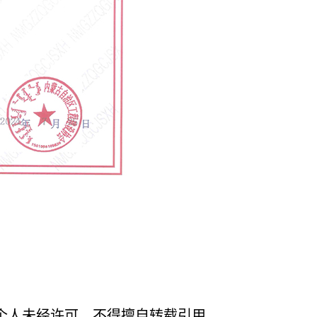
个人未经许可，不得擅自转载引用。