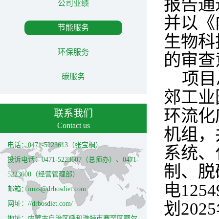
报告通
公司业绩
并以《
节能服务
生物科
环保服务
的审查
项目
碳服务
郊工业
环流化
联系我们
Contact us
机组，
电话：0471-5223613（张宝桐）
系统、
投诉电话：0471-5223607（总师办）、0471-
制、脱
5223600（经营管理部）
电125
邮箱：imzs@drbosdiet.com
划20
网址：//drbosdiet.com/
地址：内蒙古自治区呼和浩特市赛罕区鄂尔