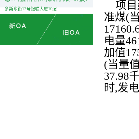
项目
多斯东街12号银联大厦10层
准煤(当
1716
电量46
加值17
(当量
37.9
时,发电