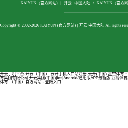
KAIYUN (官方网站) | 开云 中国大陆
/
KAIYUN (官方
Copyright © 2002-2026 KAIYUN (官方网站) | 开云 中国大陆 All rights rese
开云手机平台-开云（中国）
云开手机入口站注册-云开(中国)
星空体育平台
育集团有限公司
开云集团(中国)|ios|Android/通用版APP最新版
亚搏体育
体育·（中国）官方网站 - 登陆入口