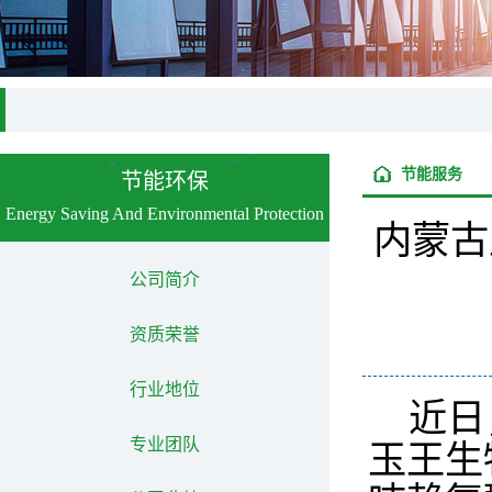
节能服务
节能环保
Energy Saving And Environmental Protection
内蒙古
公司简介
资质荣誉
行业地位
近日
专业团队
玉王生