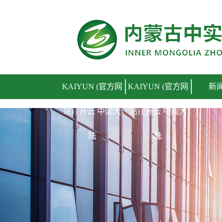
KAIYUN (官方网站) | 开云 中国大陆
KAIYUN (官方网
KAIYUN (官方网
新
站) | 开云 中国大
站) | 开云 中国大
陆
陆