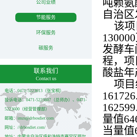
吨赖氨
公司业绩
自治区
节能服务
该项
环保服务
130
发酵车
碳服务
程，项
酸盐年
联系我们
Contact us
项目
电话：0471-5223613（张宝桐）
16172
投诉电话：0471-5223607（总师办）、0471-
1625
5223600（经营管理部）
量值64
邮箱：imzs@drbosdiet.com
当量值6
网址：//drbosdiet.com/
地址：内蒙古自治区呼和浩特市赛罕区鄂尔