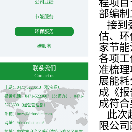
程项目
公司业绩
部编制
节能服务
接到
环保服务
估、环
家节能
碳服务
各项工
准梳理
联系我们
Contact us
展能耗
电话：0471-5223613（张宝桐）
成《报
投诉电话：0471-5223607（总师办）、0471-
成符合
5223600（经营管理部）
此次
邮箱：imzs@drbosdiet.com
限公司
网址：//drbosdiet.com/
地址：内蒙古自治区呼和浩特市赛罕区鄂尔