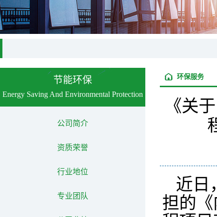
环保服务
节能环保
Energy Saving And Environmental Protection
《关于
公司简介
资质荣誉
行业地位
近日
专业团队
担的《