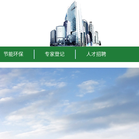
节能环保
专家登记
人才招聘