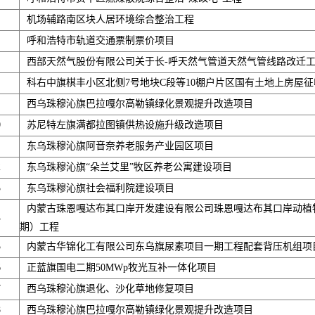
机场辅路南区块人居环境综合整治工程
呼和浩特市轨道交通票制票价项目
西部天然气股份有限公司关于长-呼天然气管道天然气管线路改迁
科右中旗棋丰小区北侧7号地块C段等10棚户片区国有土地上房屋
西乌珠穆沁旗巴拉嘎尔高勒镇绿化景观提升改造项目
0
苏尼特左旗满都拉图镇供热设施升级改造项目
东乌珠穆沁旗阿音奈养老服务产业园区项目
2
东乌珠穆沁旗“朵兰艾里”牧区养老公寓建设项目
3
东乌珠穆沁旗社会福利院建设项目
内蒙古珠恩嘎达布其口岸开发建设有限公司珠恩嘎达布其口岸动植
4
期）工程
5
内蒙古华锦化工有限公司东乌旗尿素项目一期工程配套背压机组项
6
正蓝旗国电二期50MWp牧光互补一体化项目
7
西乌珠穆沁旗退化、沙化草地修复项目
8
西乌珠穆沁旗巴拉嘎尔高勒镇绿化景观提升改造项目