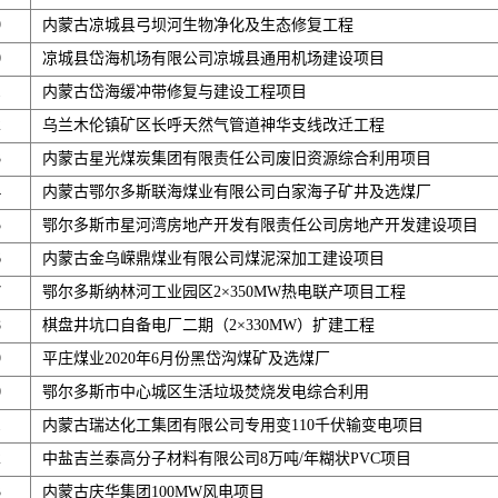
9
内蒙古凉城县弓坝河生物净化及生态修复工程
0
凉城县岱海机场有限公司凉城县通用机场建设项目
1
内蒙古岱海缓冲带修复与建设工程项目
2
乌兰木伦镇矿区长呼天然气管道神华支线改迁工程
3
内蒙古星光煤炭集团有限责任公司废旧资源综合利用项目
4
内蒙古鄂尔多斯联海煤业有限公司白家海子矿井及选煤厂
5
鄂尔多斯市星河湾房地产开发有限责任公司房地产开发建设项目
6
内蒙古金乌嵘鼎煤业有限公司煤泥深加工建设项目
7
鄂尔多斯纳林河工业园区2×350MW热电联产项目工程
8
棋盘井坑口自备电厂二期（2×330MW）扩建工程
9
平庄煤业2020年6月份黑岱沟煤矿及选煤厂
0
鄂尔多斯市中心城区生活垃圾焚烧发电综合利用
1
内蒙古瑞达化工集团有限公司专用变110千伏输变电项目
2
中盐吉兰泰高分子材料有限公司8万吨/年糊状PVC项目
3
内蒙古庆华集团100MW风电项目