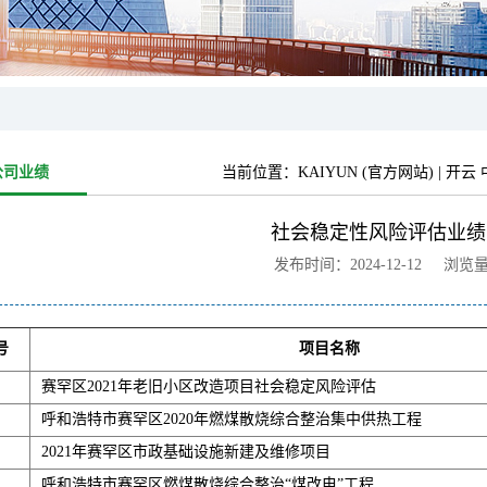
公司业绩
当前位置：
KAIYUN (官方网站) | 开
社会稳定性风险评估业绩（
发布时间：2024-12-12 浏览
号
项目名称
赛罕区2021年老旧小区改造项目社会稳定风险评估
呼和浩特市赛罕区2020年燃煤散烧综合整治集中供热工程
2021年赛罕区市政基础设施新建及维修项目
呼和浩特市赛罕区燃煤散烧综合整治“煤改电”工程