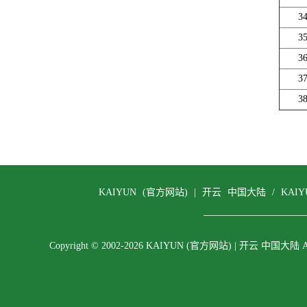
3
3
3
3
3
KAIYUN (官方网站) | 开云 中国大陆
/
KAI
Copyright © 2002-2026 KAIYUN (官方网站) | 开云 中国大陆 All r