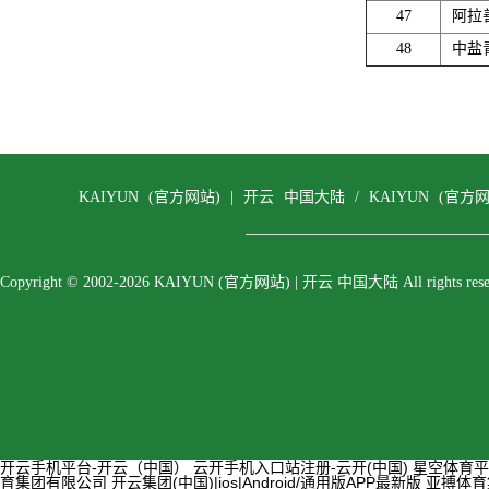
47
阿拉
48
中盐
KAIYUN (官方网站) | 开云 中国大陆
/
KAIYUN (官方
Copyright © 2002-2026 KAIYUN (官方网站) | 开云 中国大陆 All rights rese
开云手机平台-开云（中国）
云开手机入口站注册-云开(中国)
星空体育平台
育集团有限公司
开云集团(中国)|ios|Android/通用版APP最新版
亚搏体育